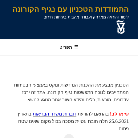
לג
לג
ילוג
התמודדות הטכניון עם נגיף הקורונה
תוכן
תוכן
ניווט
לימוד והוראה ממרחק ועבודה מהבית בעיתות חירום
תפריט
הטכניון מבצע את ההכנות הנדרשות ונוקט באמצעי הבטיחות
המתחייבים לנוכח התפשטות נגיף הקורונה. אתר זה ירכז
עדכונים, הוראות, כלים ומידע חשוב אחר הנוגע לנושא.
שימו לב!
בהתאם להודעת
דוברות משרד הבריאות
בתאריך
25.6.2021 חלה חובת עטיית מסכה בכול מקום שאינו שטח
פתוח.