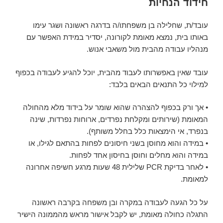
חידוד הנחיות
ב
עובד/ת, שחלילה בן משפחתו/ה בדרגה ראשונה ושגר עימו
באותו בית, נמצא מאומת לקורונה, יסדיר במידת האפשר עם
מנהליו עבודה מהבית מול משאבי אנוש.
עובד שאין באפשרותו לעבוד מהבית, יוכל להגיע לעבודה בכפוף
למילוי כל התנאים הבאים בלבד:
• אך ורק בכפוף להצהרה שהוא שומר על בידוד מלא מהחולה
המאומת (שירותים ומקלחת נפרדים, ארוחות נפרדות, שינה
בנפרד, אי הימצאות כלל בחלל משותף).
• במידה והוא מחוסן בשני חיסונים לפחות בהתאם לגילו, או
במידה והוא מחלים וחוסן בחיסון אחד לפחות.
• לאחר בדיקת PCR שלילית 48 שעות מרגע חשיפה אחרונה
למאומת.
על כל הגעה לעבודה במקרה ובן משפחה בקרבה ראשונה
התגלה כחולה מאומת, יש לקבל אישור מראש מהממונה הישיר