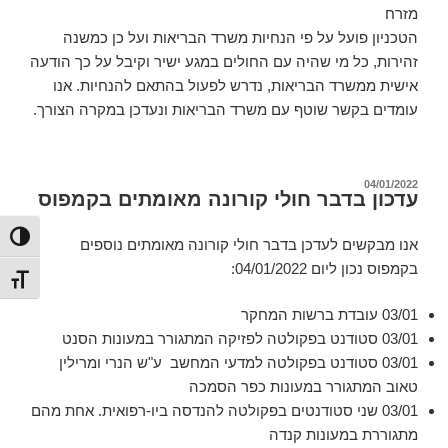
מזרח
הטכניון פועל על פי הנחיות משרד הבריאות ועל כן כמשנה
זהירות, כל מי שהיה עם החולים במגע ישיר וקיבל על כך הודעה
אישית ממשרד הבריאות, נדרש לפעול בהתאם להנחיות. אנו
עומדים בקשר שוטף עם משרד הבריאות ונעדכן במקרה הצורך.
פורסם
04/01/2022
עדכון בדבר חולי קורונה מאומתים בקמפוס
ב
הפעל/כ
אנו מבקשים לעדכן בדבר חולי קורונה מאומתים נוספים
בקמפוס נכון ליום 04/01/2022:
מתג גו
03/01 עובדת ברשות המחקר
03/01 סטודנט בפקולטה לפזיקה המתגורר במעונות הסנט
03/01 סטודנט בפקולטה למדעי המחשב ע"ש הנרי ומרילין
טאוב המתגורר במעונות כפר הסמכה
03/01 שני סטודנטים בפקולטה להנדסה ביו-רפואית. אחת מהם
מתגוררת במעונות קנדה